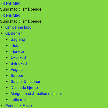
creenshot_20191013-140804.png – Tidens Mad
Tidens Mad
Sund mad til små penge
creenshot_20191013-140804.png – Tidens Mad
Tidens Mad
Sund mad til små penge
Skip to content
Om denne blog
Opskrifter
Bagning
Fisk
Fjerkræ
Oksekød
Svinekød
Vegetar
Supper
Salater & tilbehør
Det søde hjørne
Morgenmad & mellemmåltider
Lette retter
Periodisk Faste