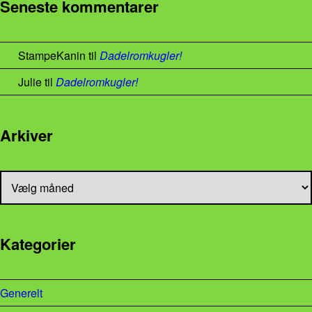
Seneste kommentarer
StampeKanin
til
Dadelromkugler!
Julie
til
Dadelromkugler!
Arkiver
Arkiver
Kategorier
Generelt