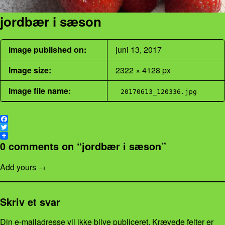
jordbær i sæson
Image published on:
juni 13, 2017
Image size:
2322 × 4128 px
Image file name:
20170613_120336.jpg
F
a
T
c
w
0 comments on “
jordbær i sæson
”
e
i
b
t
Add yours →
o
t
o
e
k
r
Skriv et svar
Din e-mailadresse vil ikke blive publiceret.
Krævede felter er