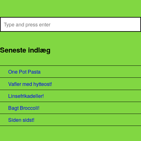
Search
Seneste indlæg
One Pot Pasta
Vafler med hytteost!
Linsefrikadeller!
Bagt Broccoli!
Siden sidst!