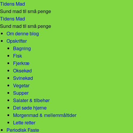
jordbær i sæson – Tidens Mad
Tidens Mad
Sund mad til små penge
jordbær i sæson – Tidens Mad
Tidens Mad
Sund mad til små penge
Skip to content
Om denne blog
Opskrifter
Bagning
Fisk
Fjerkræ
Oksekød
Svinekød
Vegetar
Supper
Salater & tilbehør
Det søde hjørne
Morgenmad & mellemmåltider
Lette retter
Periodisk Faste