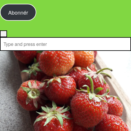
Abonnér
Menu
Search