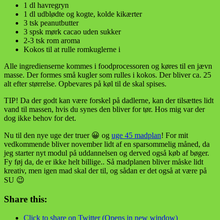
1 dl havregryn
1 dl udblødte og kogte, kolde kikærter
3 tsk peanutbutter
3 spsk mørk cacao uden sukker
2-3 tsk rom aroma
Kokos til at rulle romkuglerne i
Alle ingredienserne kommes i foodprocessoren og køres til en jævn
masse. Der formes små kugler som rulles i kokos. Der bliver ca. 25
alt efter størrelse. Opbevares på køl til de skal spises.
TIP! Da der godt kan være forskel på dadlerne, kan der tilsættes lidt
vand til massen, hvis du synes den bliver for tør. Hos mig var der
dog ikke behov for det.
Nu til den nye uge der truer 😀 og
uge 45 madplan
! For mit
vedkommende bliver november lidt af en sparsommelig måned, da
jeg starter nyt modul på uddannelsen og derved også køb af bøger.
Fy føj da, de er ikke helt billige.. Så madplanen bliver måske lidt
kreativ, men igen mad skal der til, og sådan er det også at være på
SU 😉
Share this:
Click to share on Twitter (Opens in new window)