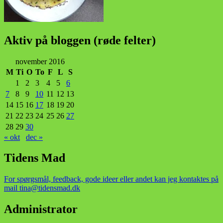
Aktiv på bloggen (røde felter)
november 2016
M
Ti
O
To
F
L
S
1
2
3
4
5
6
7
8
9
10
11
12
13
14
15
16
17
18
19
20
21
22
23
24
25
26
27
28
29
30
« okt
dec »
Tidens Mad
For spørgsmål, feedback, gode ideer eller andet kan jeg kontaktes på
mail tina@tidensmad.dk
Administrator