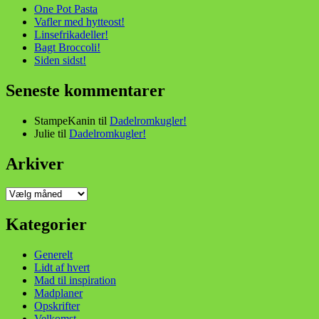
One Pot Pasta
Vafler med hytteost!
Linsefrikadeller!
Bagt Broccoli!
Siden sidst!
Seneste kommentarer
StampeKanin
til
Dadelromkugler!
Julie
til
Dadelromkugler!
Arkiver
Arkiver
Kategorier
Generelt
Lidt af hvert
Mad til inspiration
Madplaner
Opskrifter
Velkomst