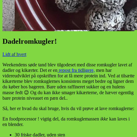
Dadelromkugler!
Lidt af hvert
Weekendens søde tand blev tilgodeset med disse romkugler lavet af
dadler og kikærter. Det er en
repost fra tidligere,
men har
videreudviklet på opskriften for at få mere protein ind. Ved at tilsætte
kikærterne blev romkuglernes konsistens meget bedre og ligner dem
du køber hos bageren. Bare uden raffineret sukker og en hulens
masse fedt 😉 Og du kan ikke smager kikærterne, de hæver egentlig
bare protein niveauet en pæn del..
Så, her er hvad du skal bruge, hvis du vil prøve at lave romkuglerne:
En foodprocessor ! vigtig del, da romkuglemassen
ikke
kan laves i
en blender.
30 friske dadler, uden sten