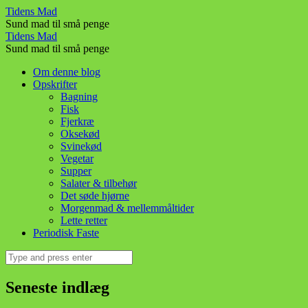
Dadelromkugler!
Tidens Mad
Sund mad til små penge
–
Dadelromkugler!
Tidens Mad
Tidens
Sund mad til små penge
–
Mad
Skip
Om denne blog
Tidens
to
Opskrifter
Mad
content
Bagning
Fisk
Fjerkræ
Oksekød
Svinekød
Vegetar
Supper
Salater & tilbehør
Det søde hjørne
Morgenmad & mellemmåltider
Lette retter
Periodisk Faste
Search
Seneste indlæg