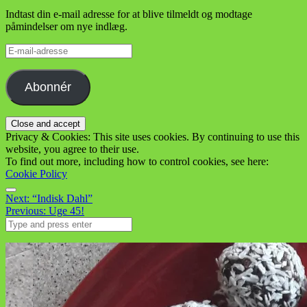
Indtast din e-mail adresse for at blive tilmeldt og modtage
påmindelser om nye indlæg.
E-
mail-
adresse
Abonnér
Privacy & Cookies: This site uses cookies. By continuing to use this
website, you agree to their use.
To find out more, including how to control cookies, see here:
Cookie Policy
Menu
Post
Next:
“Indisk Dahl”
Previous:
Uge 45!
navigation
Search