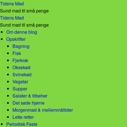
Opskrifter – Tidens Mad
Tidens Mad
Sund mad til små penge
Opskrifter – Tidens Mad
Tidens Mad
Sund mad til små penge
Skip to content
Om denne blog
Opskrifter
Bagning
Fisk
Fjerkræ
Oksekød
Svinekød
Vegetar
Supper
Salater & tilbehør
Det søde hjørne
Morgenmad & mellemmåltider
Lette retter
Periodisk Faste