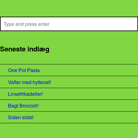
Search
Seneste indlæg
One Pot Pasta
Vafler med hytteost!
Linsefrikadeller!
Bagt Broccoli!
Siden sidst!