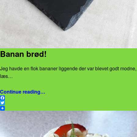
Banan brød!
Jeg havde en flok bananer liggende der var blevet godt modne,
læs…
“Banan brød!”
Continue reading
…
F
a
T
c
w
e
i
b
t
o
t
o
e
k
r