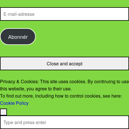
E-mail-adresse
Abonnér
Privacy & Cookies: This site uses cookies. By continuing to use
this website, you agree to their use.
To find out more, including how to control cookies, see here:
Cookie Policy
Menu
Search