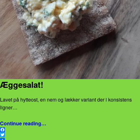
Æggesalat!
Lavet på hytteost, en nem og lækker variant der i konsistens
ligner…
“Æggesalat!”
Continue reading
…
F
a
T