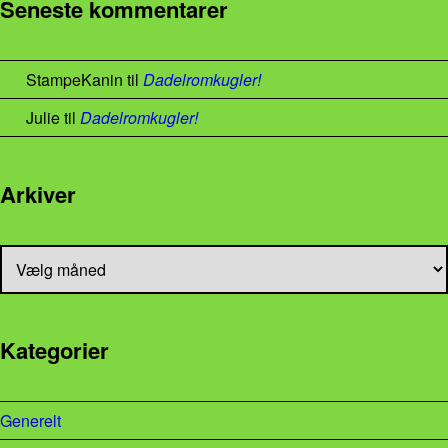
Seneste kommentarer
StampeKanin
til
Dadelromkugler!
Julie
til
Dadelromkugler!
Arkiver
Arkiver
Kategorier
Generelt