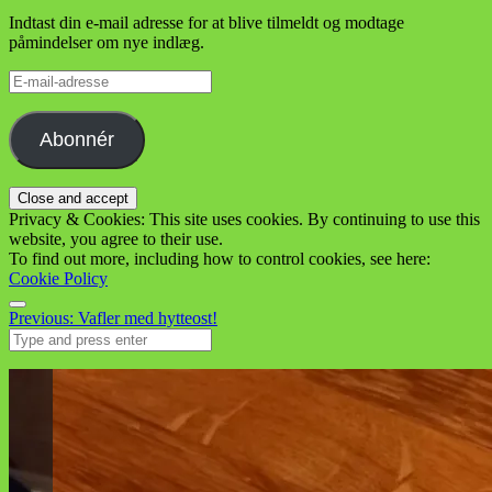
Indtast din e-mail adresse for at blive tilmeldt og modtage
påmindelser om nye indlæg.
E-
mail-
adresse
Abonnér
Privacy & Cookies: This site uses cookies. By continuing to use this
website, you agree to their use.
To find out more, including how to control cookies, see here:
Cookie Policy
Menu
Post
Previous:
Vafler med hytteost!
Search
navigation