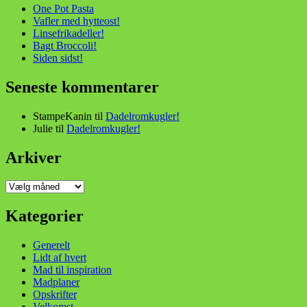
One Pot Pasta
Vafler med hytteost!
Linsefrikadeller!
Bagt Broccoli!
Siden sidst!
Seneste kommentarer
StampeKanin
til
Dadelromkugler!
Julie
til
Dadelromkugler!
Arkiver
Arkiver
Kategorier
Generelt
Lidt af hvert
Mad til inspiration
Madplaner
Opskrifter
Velkomst