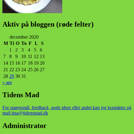
Aktiv på bloggen (røde felter)
december 2020
M
Ti
O
To
F
L
S
1
2
3
4
5
6
7
8
9
10
11
12
13
14
15
16
17
18
19
20
21
22
23
24
25
26
27
28
29
30
31
« apr
Tidens Mad
For spørgsmål, feedback, gode ideer eller andet kan jeg kontaktes på
mail tina@tidensmad.dk
Administrator