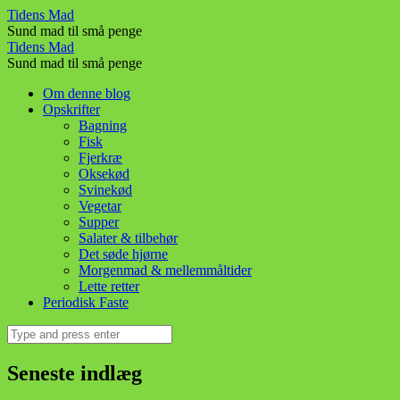
One
Tidens Mad
Sund mad til små penge
Pot
One
Tidens Mad
Pasta
Sund mad til små penge
Pot
–
Skip
Om denne blog
Pasta
to
Opskrifter
Tidens
–
content
Bagning
Mad
Fisk
Tidens
Fjerkræ
Mad
Oksekød
Svinekød
Vegetar
Supper
Salater & tilbehør
Det søde hjørne
Morgenmad & mellemmåltider
Lette retter
Periodisk Faste
Search
Seneste indlæg