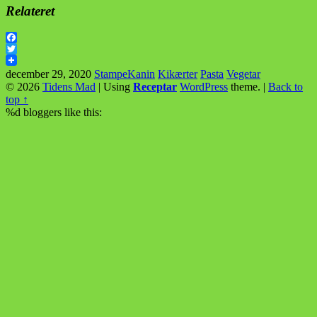
Relateret
Facebook
Twitter
december 29, 2020
StampeKanin
Kikærter
Pasta
Vegetar
© 2026
Tidens Mad
|
Using
Receptar
WordPress
theme.
|
Back to
top ↑
%d
bloggers like this: