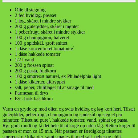
Olie til stegning
2 fed hvidløg, presset
1 løg, skåret i mindre stykker
200 g gulerødder, skåret i mønter
1 peberfrugt, skåret i mindre stykker
100 g champignon, halveret
100 g spidskål, groft snittet
1 dåse koncentreret tomatpure`
1 dåse hakkede tomater
1/2 l vand
200 g frossen spinat
200 g pasta, fuldkorn
100 g smøreost naturel, ex Philadelphia light
1 dåse kikærter, afdryppet
salt, peber, chiliflager til at smage til med
Parmesan til drys
Evt. frisk basilikum
Varm en gryde op med olien og svits hvidløg og løg kort heri. Tilsæt
gulerødder, peberfrugt, champignon og spidskål og steg et par
minutter. Tilsæt nu pure`, hakkede tomater, vand, spinat og pasta.
Rør godt rundt og få det hele til at koge op uden låg. Retten koger til
pastaen er mør, ca 15 min. Når pastaen er færdigkogt tilsættes
smøreost og kikærter, samt smages til med salt, peber og chili.