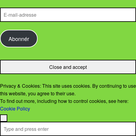
E-mail-adresse
Abonnér
Privacy & Cookies: This site uses cookies. By continuing to use
this website, you agree to their use.
To find out more, including how to control cookies, see here:
Cookie Policy
Menu
Search