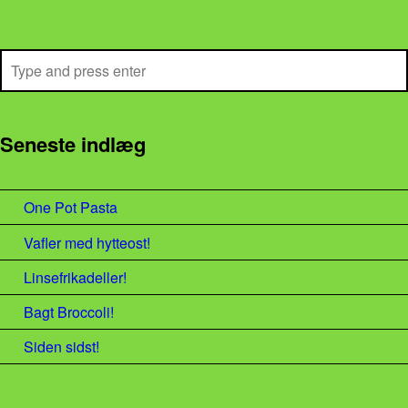
Search
Seneste indlæg
One Pot Pasta
Vafler med hytteost!
Linsefrikadeller!
Bagt Broccoli!
Siden sidst!