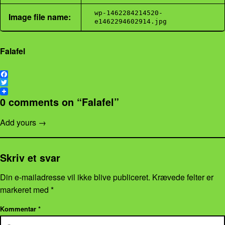
wp-1462284214520-
Image file name:
e1462294602914.jpg
Falafel
F
a
T
c
w
0 comments on “
Falafel
”
e
i
b
t
Add yours →
o
t
o
e
k
r
Skriv et svar
Din e-mailadresse vil ikke blive publiceret.
Krævede felter er
markeret med
*
Kommentar
*