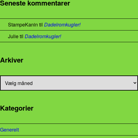
Seneste kommentarer
StampeKanin
til
Dadelromkugler!
Julie
til
Dadelromkugler!
Arkiver
Arkiver
Kategorier
Generelt