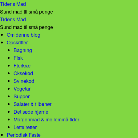
Falafel – Tidens Mad
Tidens Mad
Sund mad til små penge
Falafel – Tidens Mad
Tidens Mad
Sund mad til små penge
Skip to content
Om denne blog
Opskrifter
Bagning
Fisk
Fjerkræ
Oksekød
Svinekød
Vegetar
Supper
Salater & tilbehør
Det søde hjørne
Morgenmad & mellemmåltider
Lette retter
Periodisk Faste