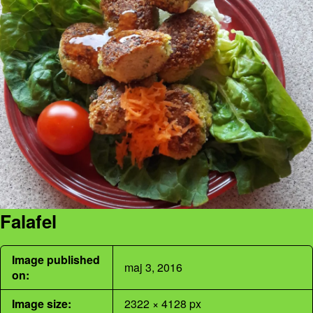
Falafel
Image published
maj 3, 2016
on:
Image size:
2322 × 4128 px