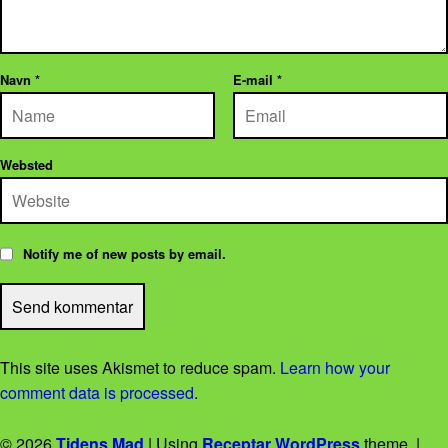
Navn
*
E-mail
*
Websted
Notify me of new posts by email.
This site uses Akismet to reduce spam.
Learn how your
comment data is processed
.
© 2026
Tidens Mad
|
Using
Receptar
WordPress
theme.
|