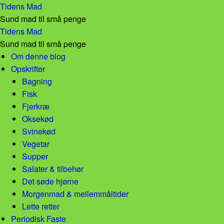
afrikansk peanut kylling – Tidens Mad
Tidens Mad
Sund mad til små penge
afrikansk peanut kylling – Tidens Mad
Tidens Mad
Sund mad til små penge
Skip to content
Om denne blog
Opskrifter
Bagning
Fisk
Fjerkræ
Oksekød
Svinekød
Vegetar
Supper
Salater & tilbehør
Det søde hjørne
Morgenmad & mellemmåltider
Lette retter
Periodisk Faste