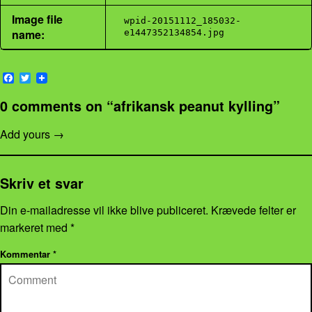
Image file
wpid-20151112_185032-
name:
e1447352134854.jpg
F
T
a
w
c
i
0 comments on “
afrikansk peanut kylling
”
e
t
b
t
o
e
Add yours →
o
r
k
Skriv et svar
Din e-mailadresse vil ikke blive publiceret.
Krævede felter er
markeret med
*
Kommentar
*