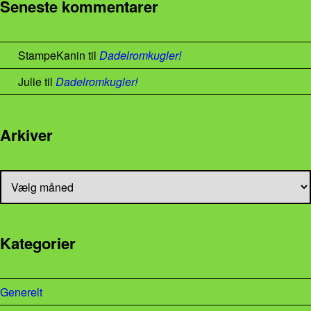
Seneste kommentarer
StampeKanin
til
Dadelromkugler!
Julie
til
Dadelromkugler!
Arkiver
Arkiver
Kategorier
Generelt