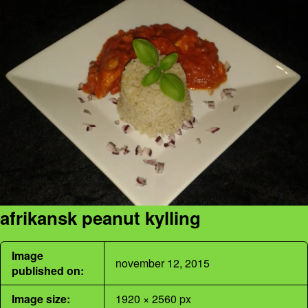
afrikansk peanut kylling
Image
november 12, 2015
published on:
Image size:
1920 × 2560 px