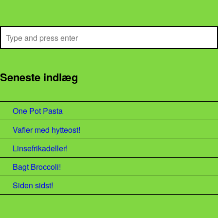
Search
Seneste indlæg
One Pot Pasta
Vafler med hytteost!
Linsefrikadeller!
Bagt Broccoli!
Siden sidst!