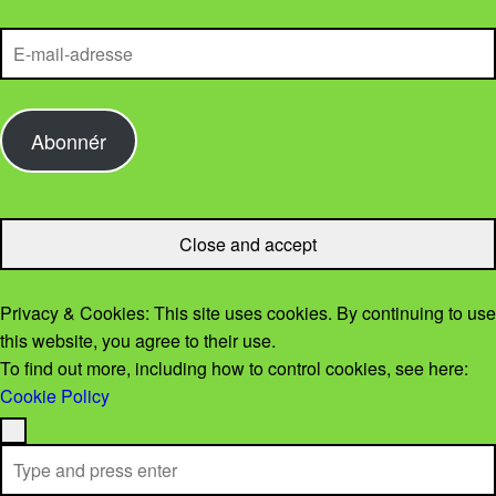
E-mail-adresse
Abonnér
Privacy & Cookies: This site uses cookies. By continuing to use
this website, you agree to their use.
To find out more, including how to control cookies, see here:
Cookie Policy
Menu
Search