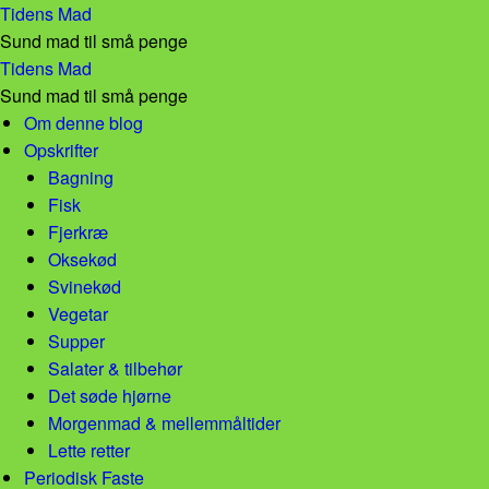
Chokoldemousse – Tidens Mad
Tidens Mad
Sund mad til små penge
Chokoldemousse – Tidens Mad
Tidens Mad
Sund mad til små penge
Skip to content
Om denne blog
Opskrifter
Bagning
Fisk
Fjerkræ
Oksekød
Svinekød
Vegetar
Supper
Salater & tilbehør
Det søde hjørne
Morgenmad & mellemmåltider
Lette retter
Periodisk Faste