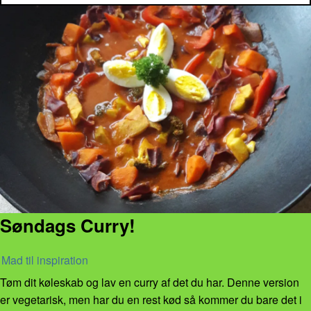
Søndags Curry!
Mad til inspiration
Tøm dit køleskab og lav en curry af det du har. Denne version
er vegetarisk, men har du en rest kød så kommer du bare det i