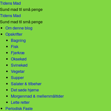
Søndags Curry! – Tidens Mad
Tidens Mad
Sund mad til små penge
Søndags Curry! – Tidens Mad
Tidens Mad
Sund mad til små penge
Skip to content
Om denne blog
Opskrifter
Bagning
Fisk
Fjerkræ
Oksekød
Svinekød
Vegetar
Supper
Salater & tilbehør
Det søde hjørne
Morgenmad & mellemmåltider
Lette retter
Periodisk Faste