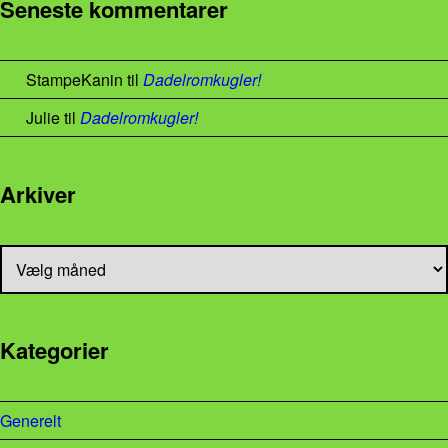
Seneste kommentarer
StampeKanin
til
Dadelromkugler!
Julie
til
Dadelromkugler!
Arkiver
Arkiver
Kategorier
Generelt