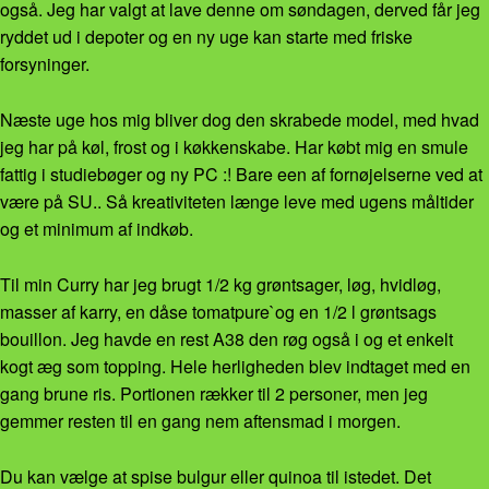
også. Jeg har valgt at lave denne om søndagen, derved får jeg
ryddet ud i depoter og en ny uge kan starte med friske
forsyninger.
Næste uge hos mig bliver dog den skrabede model, med hvad
jeg har på køl, frost og i køkkenskabe. Har købt mig en smule
fattig i studiebøger og ny PC :! Bare een af fornøjelserne ved at
være på SU.. Så kreativiteten længe leve med ugens måltider
og et minimum af indkøb.
Til min Curry har jeg brugt 1/2 kg grøntsager, løg, hvidløg,
masser af karry, en dåse tomatpure`og en 1/2 l grøntsags
bouillon. Jeg havde en rest A38 den røg også i og et enkelt
kogt æg som topping. Hele herligheden blev indtaget med en
gang brune ris. Portionen rækker til 2 personer, men jeg
gemmer resten til en gang nem aftensmad i morgen.
Du kan vælge at spise bulgur eller quinoa til istedet. Det