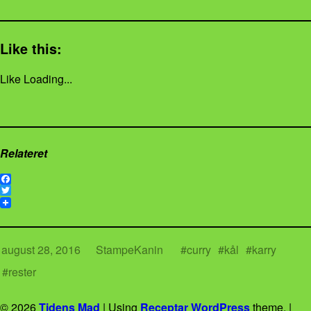
Like this:
Like
Loading...
Relateret
F
a
T
c
w
e
i
b
t
o
t
august 28, 2016
StampeKanin
curry
kål
karry
o
e
k
r
rester
© 2026
Tidens Mad
|
Using
Receptar
WordPress
theme.
|