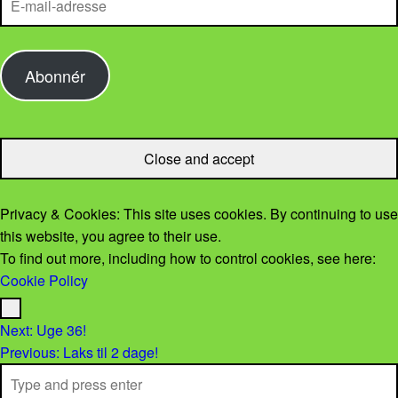
Abonnér
Privacy & Cookies: This site uses cookies. By continuing to use
this website, you agree to their use.
To find out more, including how to control cookies, see here:
Cookie Policy
Menu
Post navigation
Next:
Uge 36!
Previous:
Laks til 2 dage!
Search