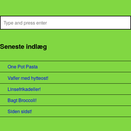
Search
Seneste indlæg
One Pot Pasta
Vafler med hytteost!
Linsefrikadeller!
Bagt Broccoli!
Siden sidst!