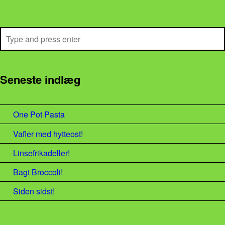
Search
Seneste indlæg
One Pot Pasta
Vafler med hytteost!
Linsefrikadeller!
Bagt Broccoli!
Siden sidst!