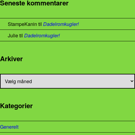
Seneste kommentarer
StampeKanin
til
Dadelromkugler!
Julie
til
Dadelromkugler!
Arkiver
Arkiver
Kategorier
Generelt