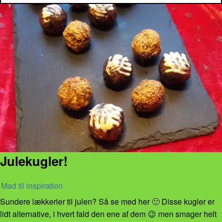
Julekugler!
Mad til inspiration
Sundere lækkerier til julen? Så se med her 🙂 Disse kugler er
lidt alternative, i hvert fald den ene af dem 😉 men smager helt