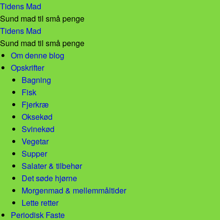
Julekugler! – Tidens Mad
Tidens Mad
Sund mad til små penge
Julekugler! – Tidens Mad
Tidens Mad
Sund mad til små penge
Skip to content
Om denne blog
Opskrifter
Bagning
Fisk
Fjerkræ
Oksekød
Svinekød
Vegetar
Supper
Salater & tilbehør
Det søde hjørne
Morgenmad & mellemmåltider
Lette retter
Periodisk Faste