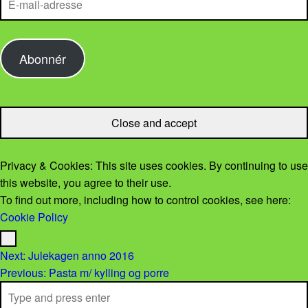
Abonnér
Privacy & Cookies: This site uses cookies. By continuing to use
this website, you agree to their use.
To find out more, including how to control cookies, see here:
Cookie Policy
Menu
Post navigation
Next:
Julekagen anno 2016
Previous:
Pasta m/ kylling og porre
Search