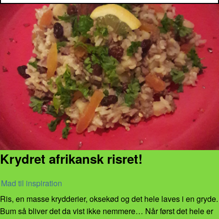
Krydret afrikansk risret!
Mad til inspiration
Ris, en masse krydderier, oksekød og det hele laves i en gryde.
Bum så bliver det da vist ikke nemmere… Når først det hele er