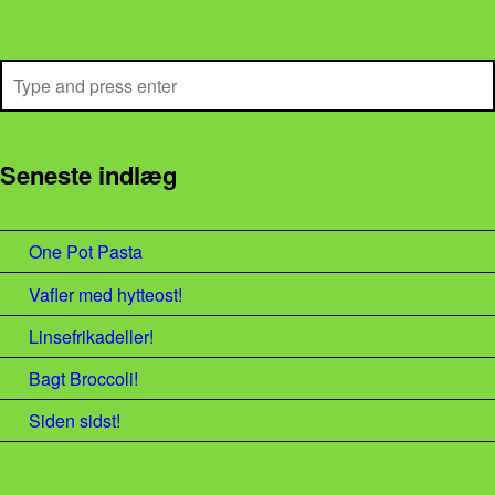
Search
Seneste indlæg
One Pot Pasta
Vafler med hytteost!
Linsefrikadeller!
Bagt Broccoli!
Siden sidst!