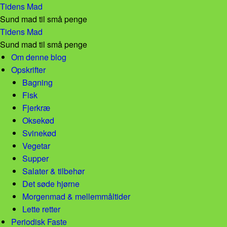
Krydret afrikansk risret! – Tidens Mad
Tidens Mad
Sund mad til små penge
Krydret afrikansk risret! – Tidens Mad
Tidens Mad
Sund mad til små penge
Skip to content
Om denne blog
Opskrifter
Bagning
Fisk
Fjerkræ
Oksekød
Svinekød
Vegetar
Supper
Salater & tilbehør
Det søde hjørne
Morgenmad & mellemmåltider
Lette retter
Periodisk Faste