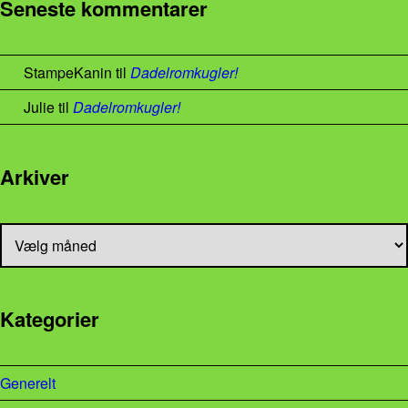
Seneste kommentarer
StampeKanin
til
Dadelromkugler!
Julie
til
Dadelromkugler!
Arkiver
Arkiver
Kategorier
Generelt