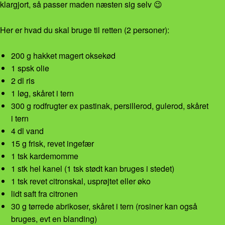
klargjort, så passer maden næsten sig selv 😉
Her er hvad du skal bruge til retten (2 personer):
200 g hakket magert oksekød
1 spsk olie
2 dl ris
1 løg, skåret i tern
300 g rodfrugter ex pastinak, persillerod, gulerod, skåret
i tern
4 dl vand
15 g frisk, revet ingefær
1 tsk kardemomme
1 stk hel kanel (1 tsk stødt kan bruges i stedet)
1 tsk revet citronskal, usprøjtet eller øko
lidt saft fra citronen
30 g tørrede abrikoser, skåret i tern (rosiner kan også
bruges, evt en blanding)