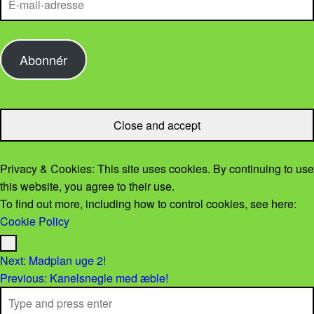
Abonnér
Privacy & Cookies: This site uses cookies. By continuing to use
this website, you agree to their use.
To find out more, including how to control cookies, see here:
Cookie Policy
Menu
Post navigation
Next:
Madplan uge 2!
Previous:
Kanelsnegle med æble!
Search