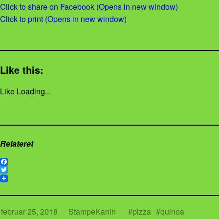
Click to share on Facebook (Opens in new window)
Click to print (Opens in new window)
Like this:
Like
Loading...
Relateret
F
a
T
c
w
e
i
b
t
o
t
februar 25, 2018
StampeKanin
pizza
quinoa
o
e