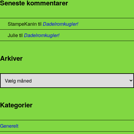
Seneste kommentarer
StampeKanin
til
Dadelromkugler!
Julie
til
Dadelromkugler!
Arkiver
Arkiver
Kategorier
Generelt