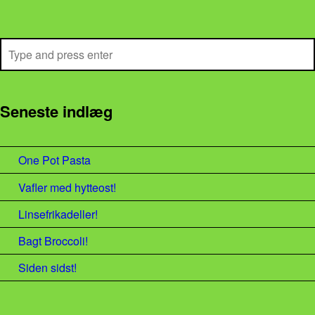
Search
Seneste indlæg
One Pot Pasta
Vafler med hytteost!
Linsefrikadeller!
Bagt Broccoli!
Siden sidst!