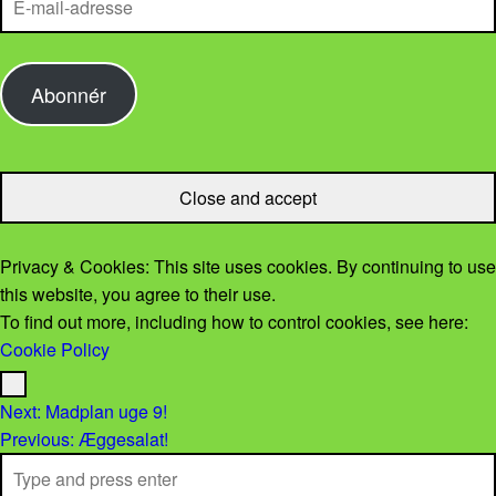
Abonnér
Privacy & Cookies: This site uses cookies. By continuing to use
this website, you agree to their use.
To find out more, including how to control cookies, see here:
Cookie Policy
Menu
Post navigation
Next:
Madplan uge 9!
Previous:
Æggesalat!
Search