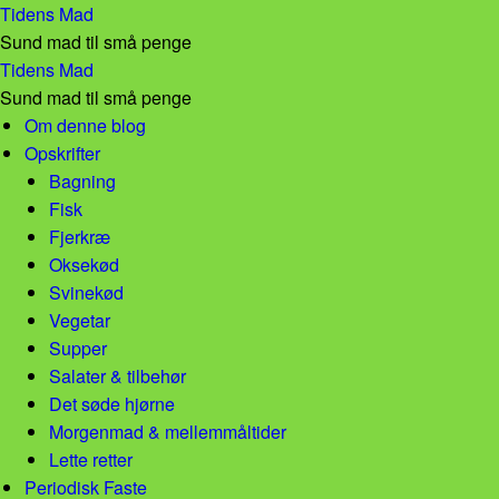
Pizza med quinoa! – Tidens Mad
Tidens Mad
Sund mad til små penge
Pizza med quinoa! – Tidens Mad
Tidens Mad
Sund mad til små penge
Skip to content
Om denne blog
Opskrifter
Bagning
Fisk
Fjerkræ
Oksekød
Svinekød
Vegetar
Supper
Salater & tilbehør
Det søde hjørne
Morgenmad & mellemmåltider
Lette retter
Periodisk Faste