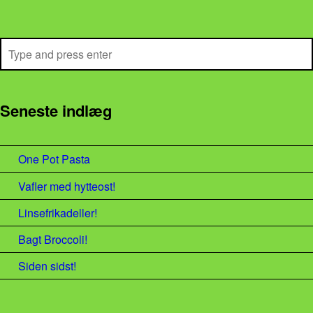
Search
Seneste indlæg
One Pot Pasta
Vafler med hytteost!
Linsefrikadeller!
Bagt Broccoli!
Siden sidst!