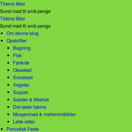
Lunt tilbehør! – Tidens Mad
Tidens Mad
Sund mad til små penge
Lunt tilbehør! – Tidens Mad
Tidens Mad
Sund mad til små penge
Skip to content
Om denne blog
Opskrifter
Bagning
Fisk
Fjerkræ
Oksekød
Svinekød
Vegetar
Supper
Salater & tilbehør
Det søde hjørne
Morgenmad & mellemmåltider
Lette retter
Periodisk Faste