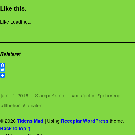
Like this:
Like
Loading...
Relateret
F
a
T
c
w
e
i
b
t
o
t
juni 11, 2018
StampeKanin
courgette
peberfrugt
o
e
k
r
tilbehør
tomater
© 2026
Tidens Mad
|
Using
Receptar
WordPress
theme.
|
Back to top ↑