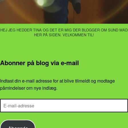
HEJ JEG HEDDER TINA OG DET ER MIG DER BLOGGER OM SUND MAD
HER PÅ SIDEN. VELKOMMEN TIL!
Abonner på blog via e-mail
Indtast din e-mail adresse for at blive tilmeldt og modtage
påmindelser om nye indlæg.
E-mail-adresse
Abonnér