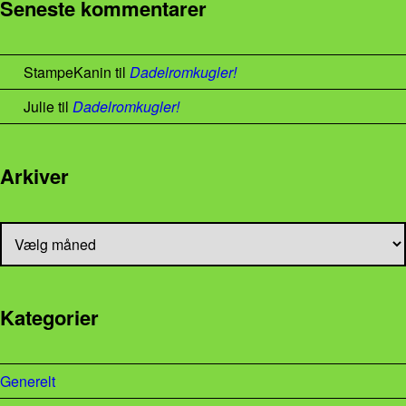
Seneste kommentarer
StampeKanin
til
Dadelromkugler!
Julie
til
Dadelromkugler!
Arkiver
Arkiver
Kategorier
Generelt