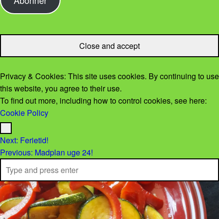
Privacy & Cookies: This site uses cookies. By continuing to use
this website, you agree to their use.
To find out more, including how to control cookies, see here:
Cookie Policy
Menu
Post navigation
Next:
Ferietid!
Previous:
Madplan uge 24!
Search