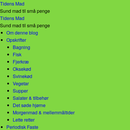
Selleribøf med sesam! – Tidens Mad
Tidens Mad
Sund mad til små penge
Selleribøf med sesam! – Tidens Mad
Tidens Mad
Sund mad til små penge
Skip to content
Om denne blog
Opskrifter
Bagning
Fisk
Fjerkræ
Oksekød
Svinekød
Vegetar
Supper
Salater & tilbehør
Det søde hjørne
Morgenmad & mellemmåltider
Lette retter
Periodisk Faste