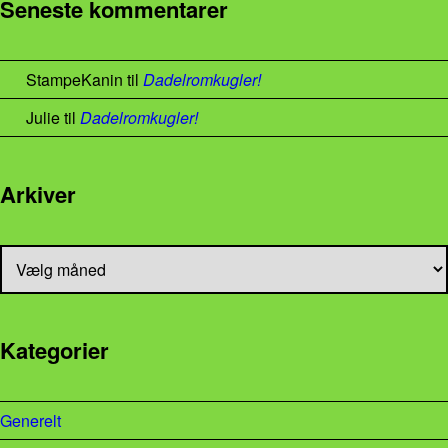
Seneste kommentarer
StampeKanin
til
Dadelromkugler!
Julie
til
Dadelromkugler!
Arkiver
Arkiver
Kategorier
Generelt