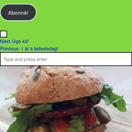
Abonnér
Menu
Post navigation
Next:
Uge 42!
Previous:
1 år`s fødselsdag!
Search