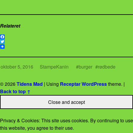
Relateret
F
a
T
c
w
e
i
b
t
o
t
oktober 5, 2016
StampeKanin
burger
rødbede
o
e
k
r
© 2026
Tidens Mad
|
Using
Receptar
WordPress
theme.
|
Back to top ↑
Privacy & Cookies: This site uses cookies. By continuing to use
this website, you agree to their use.