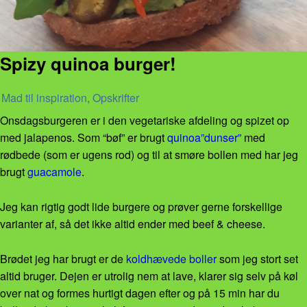
Spizy quinoa burger!
Mad til inspiration
,
Opskrifter
Onsdagsburgeren er i den vegetariske afdeling og spizet op
med jalapenos. Som “bøf” er brugt
quinoa”dunser”
med
rødbede (som er ugens rod) og til at smøre bollen med har jeg
brugt
guacamole
.
Jeg kan rigtig godt lide burgere og prøver gerne forskellige
varianter af, så det ikke altid ender med beef & cheese.
Brødet jeg har brugt er de
koldhævede boller
som jeg stort set
altid bruger. Dejen er utrolig nem at lave, klarer sig selv på køl
over nat og formes hurtigt dagen efter og på 15 min har du