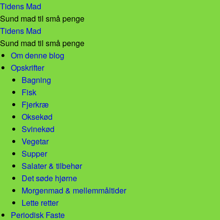
Spizy quinoa burger! – Tidens Mad
Tidens Mad
Sund mad til små penge
Spizy quinoa burger! – Tidens Mad
Tidens Mad
Sund mad til små penge
Skip to content
Om denne blog
Opskrifter
Bagning
Fisk
Fjerkræ
Oksekød
Svinekød
Vegetar
Supper
Salater & tilbehør
Det søde hjørne
Morgenmad & mellemmåltider
Lette retter
Periodisk Faste