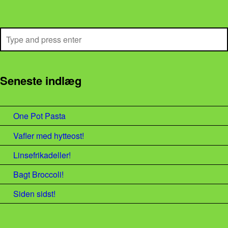
Search
Seneste indlæg
One Pot Pasta
Vafler med hytteost!
Linsefrikadeller!
Bagt Broccoli!
Siden sidst!