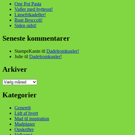
One Pot Pasta
Vafler med hytteost!
Linsefrikadeller!
Bagt Broccoli!
Siden sidst!
Seneste kommentarer
StampeKanin
til
Dadelromkugler!
Julie
til
Dadelromkugler!
Arkiver
Arkiver
Kategorier
Generelt
Lidt af hvert
Mad til inspiration
Madplaner
Opskrifter
Velkomst