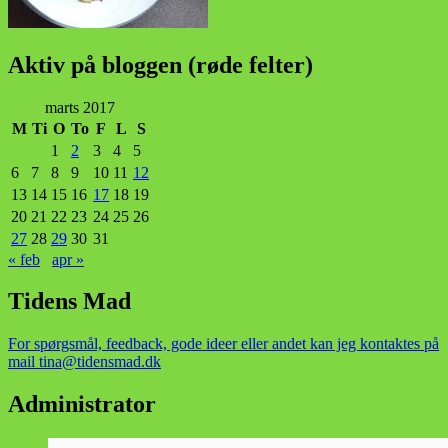
Aktiv på bloggen (røde felter)
marts 2017
M
Ti
O
To
F
L
S
1
2
3
4
5
6
7
8
9
10
11
12
13
14
15
16
17
18
19
20
21
22
23
24
25
26
27
28
29
30
31
« feb
apr »
Tidens Mad
For spørgsmål, feedback, gode ideer eller andet kan jeg kontaktes på
mail tina@tidensmad.dk
Administrator