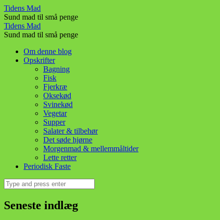
Orientalsk
Tidens Mad
Sund mad til små penge
kylling!
Orientalsk
Tidens Mad
–
Sund mad til små penge
kylling!
Tidens
Skip
Om denne blog
–
to
Opskrifter
Mad
Tidens
content
Bagning
Fisk
Mad
Fjerkræ
Oksekød
Svinekød
Vegetar
Supper
Salater & tilbehør
Det søde hjørne
Morgenmad & mellemmåltider
Lette retter
Periodisk Faste
Search
Seneste indlæg