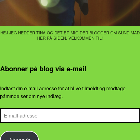
HEJ JEG HEDDER TINA OG DET ER MIG DER BLOGGER OM SUND MAD
HER PÅ SIDEN. VELKOMMEN TIL!
Abonner på blog via e-mail
Indtast din e-mail adresse for at blive tilmeldt og modtage
påmindelser om nye indlæg.
E-mail-adresse
Abonnér