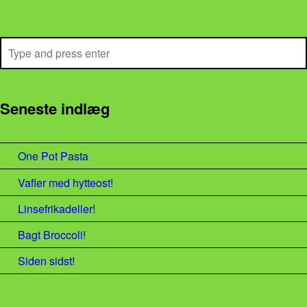
Search
Seneste indlæg
One Pot Pasta
Vafler med hytteost!
Linsefrikadeller!
Bagt Broccoli!
Siden sidst!