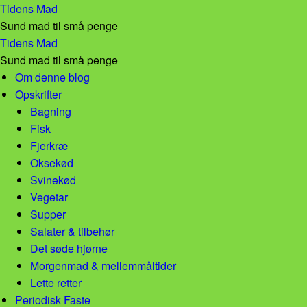
Madplan Uge 9! – Tidens Mad
Tidens Mad
Sund mad til små penge
Madplan Uge 9! – Tidens Mad
Tidens Mad
Sund mad til små penge
Skip to content
Om denne blog
Opskrifter
Bagning
Fisk
Fjerkræ
Oksekød
Svinekød
Vegetar
Supper
Salater & tilbehør
Det søde hjørne
Morgenmad & mellemmåltider
Lette retter
Periodisk Faste