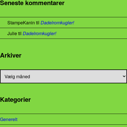
Seneste kommentarer
StampeKanin
til
Dadelromkugler!
Julie
til
Dadelromkugler!
Arkiver
Arkiver
Kategorier
Generelt