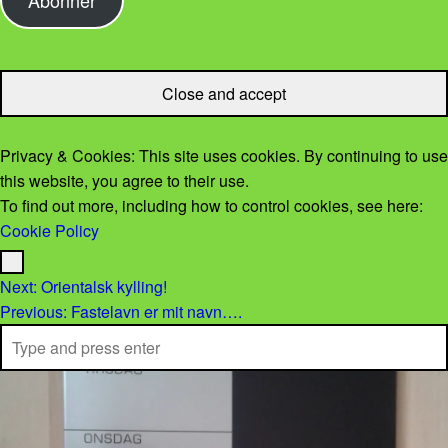
Privacy & Cookies: This site uses cookies. By continuing to use
this website, you agree to their use.
To find out more, including how to control cookies, see here:
Cookie Policy
Menu
Post navigation
Next:
Orientalsk kylling!
Previous:
Fastelavn er mit navn….
Search