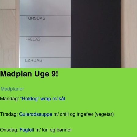
Madplan Uge 9!
Madplaner
Mandag:
“Hotdog” wrap m/ kål
Tirsdag:
Gulerodssuppe
m/ chili og ingefær (vegetar)
Onsdag:
Fagiol
i m/ tun og bønner