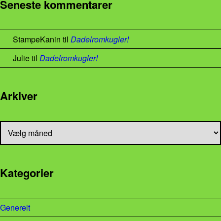
Seneste kommentarer
StampeKanin
til
Dadelromkugler!
Julie
til
Dadelromkugler!
Arkiver
Arkiver
Kategorier
Generelt