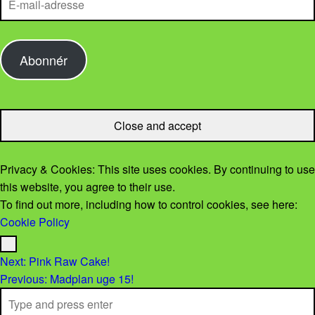
Abonnér
Privacy & Cookies: This site uses cookies. By continuing to use
this website, you agree to their use.
To find out more, including how to control cookies, see here:
Cookie Policy
Menu
Post navigation
Next:
Pink Raw Cake!
Previous:
Madplan uge 15!
Search