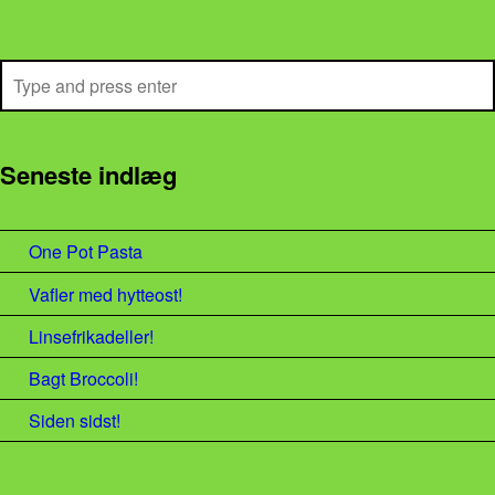
Search
Seneste indlæg
One Pot Pasta
Vafler med hytteost!
Linsefrikadeller!
Bagt Broccoli!
Siden sidst!