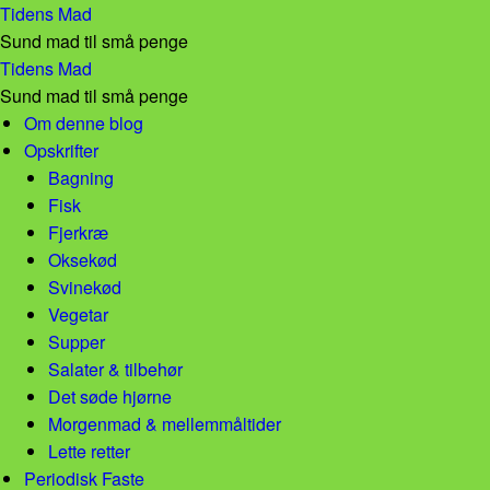
Aubergine sandwich! – Tidens Mad
Tidens Mad
Sund mad til små penge
Aubergine sandwich! – Tidens Mad
Tidens Mad
Sund mad til små penge
Skip to content
Om denne blog
Opskrifter
Bagning
Fisk
Fjerkræ
Oksekød
Svinekød
Vegetar
Supper
Salater & tilbehør
Det søde hjørne
Morgenmad & mellemmåltider
Lette retter
Periodisk Faste