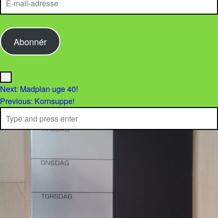
Abonnér
Menu
Post navigation
Next:
Madplan uge 40!
Previous:
Kornsuppe!
Search