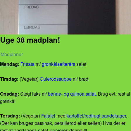
Uge 38 madplan!
Madplaner
Mandag:
Frittata
m/
grønkålsefterårs
salat
Tirsdag:
(Vegetar)
Gulerodssuppe
m/ brød
Onsdag:
Stegt laks m/
bønne- og quinoa salat.
Brug evt. rest af
grønkål
Torsdag:
(Vegetar)
Falafel
med
kartoffel/rodfrugt pandekager
.
(Der kan bruges pastinak, persillerod eller selleri) Hvis der er
rest af onsdagens salat, serveres denne til.