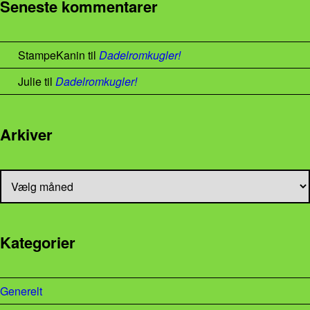
Seneste kommentarer
StampeKanin
til
Dadelromkugler!
Julie
til
Dadelromkugler!
Arkiver
Arkiver
Kategorier
Generelt