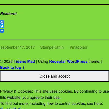
Relateret
F
a
T
c
w
e
i
b
t
o
t
september 17, 2017
StampeKanin
madplan
o
e
k
r
© 2026
Tidens Mad
|
Using
Receptar
WordPress
theme.
|
Back to top ↑
Privacy & Cookies: This site uses cookies. By continuing to use
this website, you agree to their use.
To find out more, including how to control cookies, see here: