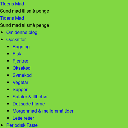
Uge 38 madplan! – Tidens Mad
Tidens Mad
Sund mad til små penge
Uge 38 madplan! – Tidens Mad
Tidens Mad
Sund mad til små penge
Skip to content
Om denne blog
Opskrifter
Bagning
Fisk
Fjerkræ
Oksekød
Svinekød
Vegetar
Supper
Salater & tilbehør
Det søde hjørne
Morgenmad & mellemmåltider
Lette retter
Periodisk Faste