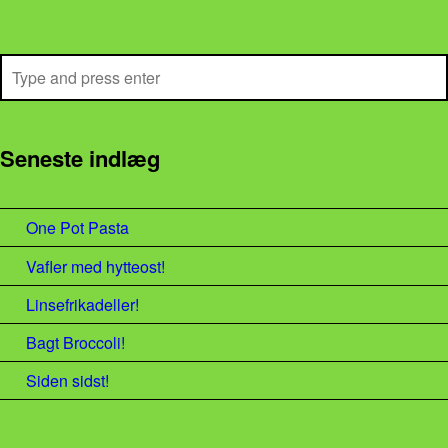
Search
Seneste indlæg
One Pot Pasta
Vafler med hytteost!
Linsefrikadeller!
Bagt Broccoli!
Siden sidst!