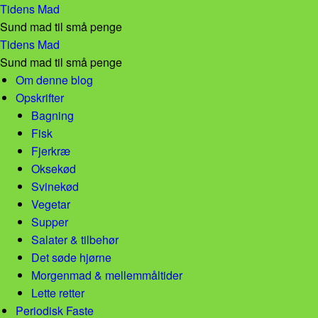
To i een chili con carne – Tidens Mad
Tidens Mad
Sund mad til små penge
To i een chili con carne – Tidens Mad
Tidens Mad
Sund mad til små penge
Skip to content
Om denne blog
Opskrifter
Bagning
Fisk
Fjerkræ
Oksekød
Svinekød
Vegetar
Supper
Salater & tilbehør
Det søde hjørne
Morgenmad & mellemmåltider
Lette retter
Periodisk Faste