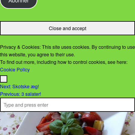
Privacy & Cookies: This site uses cookies. By continuing to use
this website, you agree to their use.
To find out more, including how to control cookies, see here:
Cookie Policy
Menu
Post navigation
Next:
Skotske æg!
Previous:
3 salater!
Search