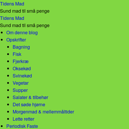
Ratatouille! – Tidens Mad
Tidens Mad
Sund mad til små penge
Ratatouille! – Tidens Mad
Tidens Mad
Sund mad til små penge
Skip to content
Om denne blog
Opskrifter
Bagning
Fisk
Fjerkræ
Oksekød
Svinekød
Vegetar
Supper
Salater & tilbehør
Det søde hjørne
Morgenmad & mellemmåltider
Lette retter
Periodisk Faste