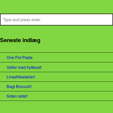
Search
Seneste indlæg
One Pot Pasta
Vafler med hytteost!
Linsefrikadeller!
Bagt Broccoli!
Siden sidst!