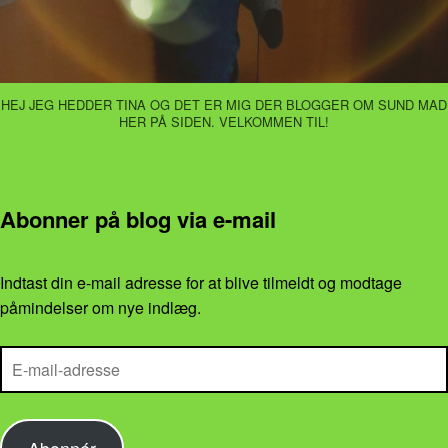
HEJ JEG HEDDER TINA OG DET ER MIG DER BLOGGER OM SUND MAD
HER PÅ SIDEN. VELKOMMEN TIL!
Abonner på blog via e-mail
Indtast din e-mail adresse for at blive tilmeldt og modtage
påmindelser om nye indlæg.
E-mail-adresse
Abonnér