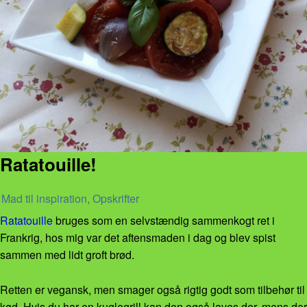
Ratatouille!
Mad til inspiration
,
Opskrifter
Ratatouille
bruges som en selvstændig sammenkogt ret i
Frankrig, hos mig var det aftensmaden i dag og blev spist
sammen med lidt groft brød.
Retten er vegansk, men smager også rigtig godt som tilbehør til
kød. Hvis du har en kuglegrill kan den også laves der, mens der