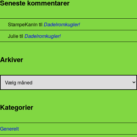
Seneste kommentarer
StampeKanin
til
Dadelromkugler!
Julie
til
Dadelromkugler!
Arkiver
Arkiver
Kategorier
Generelt