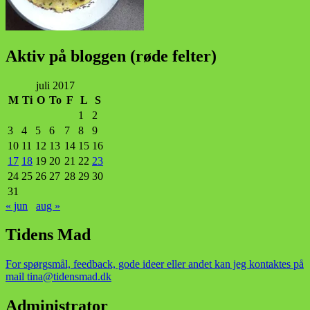
Aktiv på bloggen (røde felter)
juli 2017
M
Ti
O
To
F
L
S
1
2
3
4
5
6
7
8
9
10
11
12
13
14
15
16
17
18
19
20
21
22
23
24
25
26
27
28
29
30
31
« jun
aug »
Tidens Mad
For spørgsmål, feedback, gode ideer eller andet kan jeg kontaktes på
mail tina@tidensmad.dk
Administrator