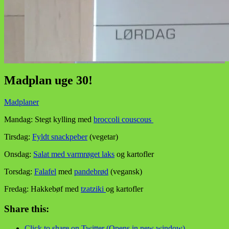
Madplan uge 30!
Madplaner
Mandag: Stegt kylling med
broccoli couscous
Tirsdag:
Fyldt snackpeber
(vegetar)
Onsdag:
Salat med varmrøget laks
og kartofler
Torsdag:
Falafel
med
pandebrød
(vegansk)
Fredag: Hakkebøf med
tzatziki
og kartofler
Share this:
Click to share on Twitter (Opens in new window)