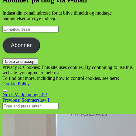
Abonner på blog via e-mail
Indtast din e-mail adresse for at blive tilmeldt og modtage
påmindelser om nye indlæg.
E-
mail-
adresse
Abonnér
Privacy & Cookies: This site uses cookies. By continuing to use this
website, you agree to their use.
To find out more, including how to control cookies, see here:
Cookie Policy
Menu
Post
Next:
Madplan uge 32!
Previous:
Sommerslaw !
navigation
Search