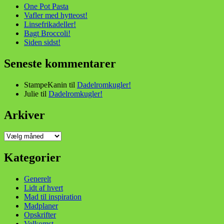
One Pot Pasta
Vafler med hytteost!
Linsefrikadeller!
Bagt Broccoli!
Siden sidst!
Seneste kommentarer
StampeKanin
til
Dadelromkugler!
Julie
til
Dadelromkugler!
Arkiver
Arkiver
Kategorier
Generelt
Lidt af hvert
Mad til inspiration
Madplaner
Opskrifter
Velkomst