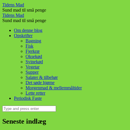
Madplan
Tidens Mad
Sund mad til små penge
uge
Madplan
Tidens Mad
30!
Sund mad til små penge
uge
–
Skip
Om denne blog
30!
to
Opskrifter
Tidens
–
content
Bagning
Mad
Fisk
Tidens
Fjerkræ
Mad
Oksekød
Svinekød
Vegetar
Supper
Salater & tilbehør
Det søde hjørne
Morgenmad & mellemmåltider
Lette retter
Periodisk Faste
Search
Seneste indlæg