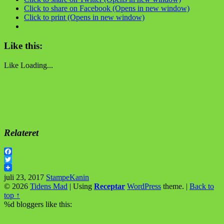
Click to share on Facebook (Opens in new window)
Click to print (Opens in new window)
Like this:
Like
Loading...
Relateret
Facebook
Twitter
juli 23, 2017
StampeKanin
© 2026
Tidens Mad
|
Using
Receptar
WordPress
theme.
|
Back to
top ↑
%d
bloggers like this: