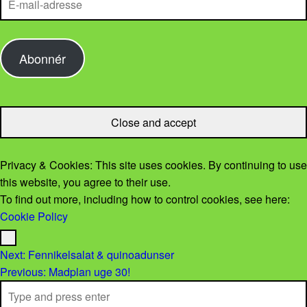
Abonnér
Privacy & Cookies: This site uses cookies. By continuing to use
this website, you agree to their use.
To find out more, including how to control cookies, see here:
Cookie Policy
Menu
Post navigation
Next:
Fennikelsalat & quinoadunser
Previous:
Madplan uge 30!
Search