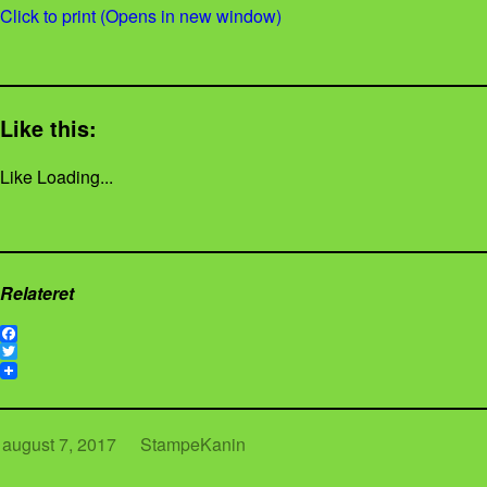
Click to print (Opens in new window)
Like this:
Like
Loading...
Relateret
F
a
T
c
w
e
i
b
t
o
t
august 7, 2017
StampeKanin
o
e
k
r