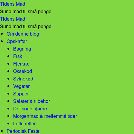
Madplan uge 32! – Tidens Mad
Tidens Mad
Sund mad til små penge
Madplan uge 32! – Tidens Mad
Tidens Mad
Sund mad til små penge
Skip to content
Om denne blog
Opskrifter
Bagning
Fisk
Fjerkræ
Oksekød
Svinekød
Vegetar
Supper
Salater & tilbehør
Det søde hjørne
Morgenmad & mellemmåltider
Lette retter
Periodisk Faste