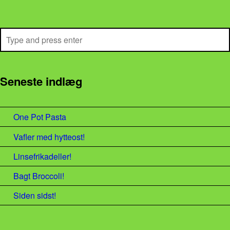
Search
Seneste indlæg
One Pot Pasta
Vafler med hytteost!
Linsefrikadeller!
Bagt Broccoli!
Siden sidst!