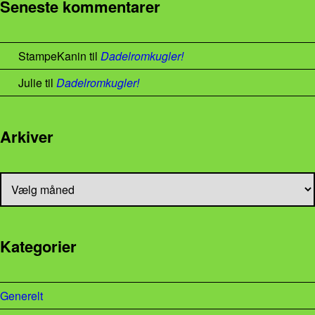
Seneste kommentarer
StampeKanin
til
Dadelromkugler!
Julie
til
Dadelromkugler!
Arkiver
Arkiver
Kategorier
Generelt